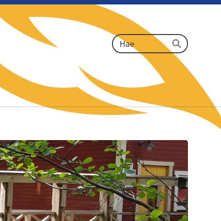
Haku
Hae