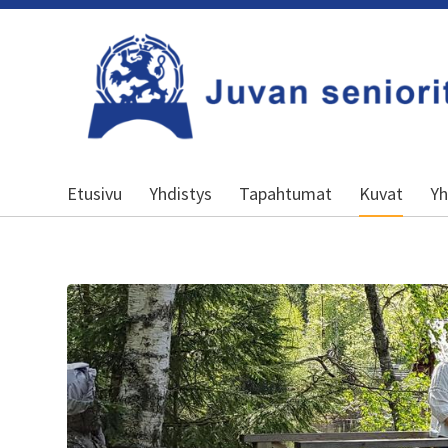
Siirry
sivun
sisältöön
Kansallinen senioriliitto
Etusivu
Yhdistys
Tapahtumat
Kuvat
Yh