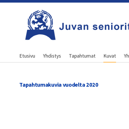
Siirry
sivun
sisältöön
Kansallinen senioriliitto
Etusivu
Yhdistys
Tapahtumat
Kuvat
Yh
Tapahtumakuvia vuodelta 2020