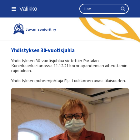
Siirry
Haku
Valikko
sivun
Hae
sisältöön
Kansallinen senioriliitto
Yhdistyksen 30-vuotisjuhla
Yhdistyksen 30-vuotisjuhlaa vietettiin Partalan
Kuninkaankartanossa 11.12.21 koronapandemian aiheuttamin
rajoituksin.
Yhdistyksen puheenjohtaja Eija Luukkonen avasi tilaisuuden.