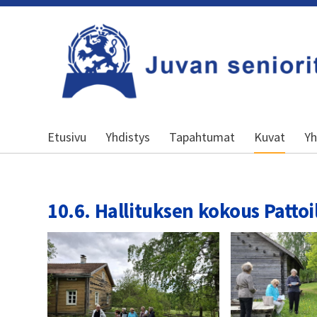
Siirry
sivun
sisältöön
Kansallinen senioriliitto
Etusivu
Yhdistys
Tapahtumat
Kuvat
Yh
10.6. Hallituksen kokous Pattoi