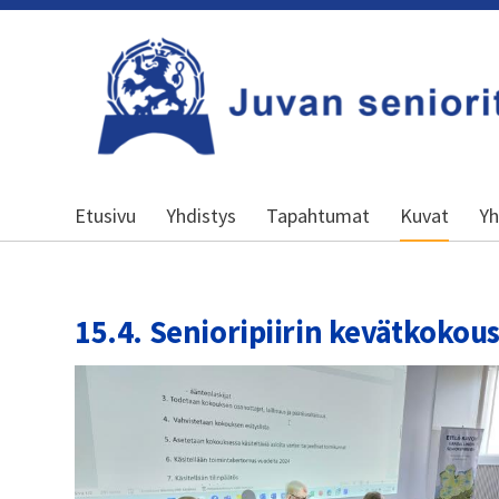
Siirry
sivun
sisältöön
Kansallinen senioriliitto
Etusivu
Yhdistys
Tapahtumat
Kuvat
Yh
15.4. Senioripiirin kevätkokou