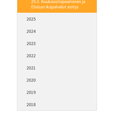
25.3. Kuukausitapaaminen ja
Eloisan ikäpalvelut esitys
2025
2024
2023
2022
2021
2020
2019
2018