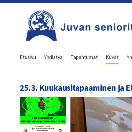
Siirry
sivun
sisältöön
Kansallinen senioriliitto
Etusivu
Yhdistys
Tapahtumat
Kuvat
Yh
25.3. Kuukausitapaaminen ja El