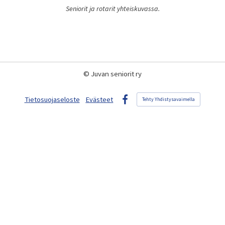
Seniorit ja rotarit yhteiskuvassa.
©
Juvan seniorit ry
Tietosuojaseloste
Evästeet
Tehty Yhdistysavaimella
Facebook