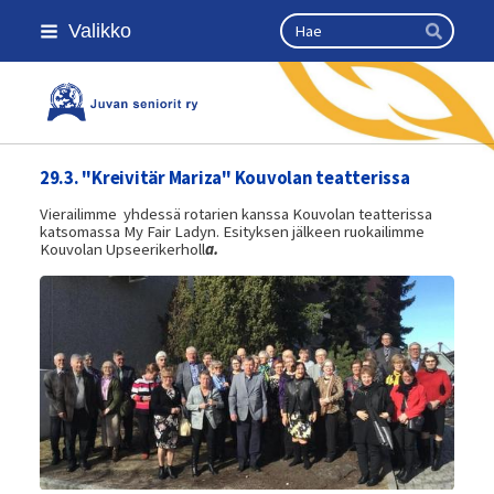
Siirry
Haku
Valikko
sivun
Hae
sisältöön
Kansallinen senioriliitto
29.3. "Kreivitär Mariza" Kouvolan teatterissa
Vierailimme yhdessä rotarien kanssa Kouvolan teatterissa
katsomassa My Fair Ladyn. Esityksen jälkeen ruokailimme
Kouvolan Upseerikerholl
a.