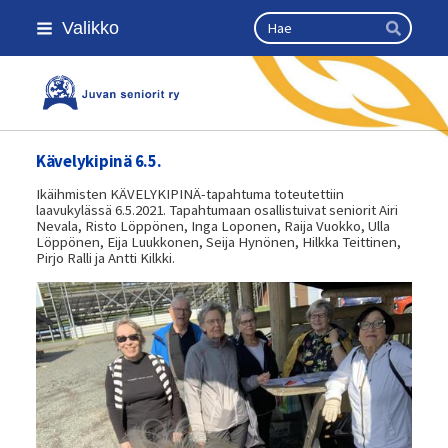
Siirry
Haku
Valikko
sivun
Hae
sisältöön
Kansallinen senioriliitto
Kävelykipinä 6.5.
Ikäihmisten KÄVELYKIPINÄ-tapahtuma toteutettiin
laavukylässä 6.5.2021. Tapahtumaan osallistuivat seniorit Airi
Nevala, Risto Löppönen, Inga Loponen, Raija Vuokko, Ulla
Löppönen, Eija Luukkonen, Seija Hynönen, Hilkka Teittinen,
Pirjo Ralli ja Antti Kilkki.