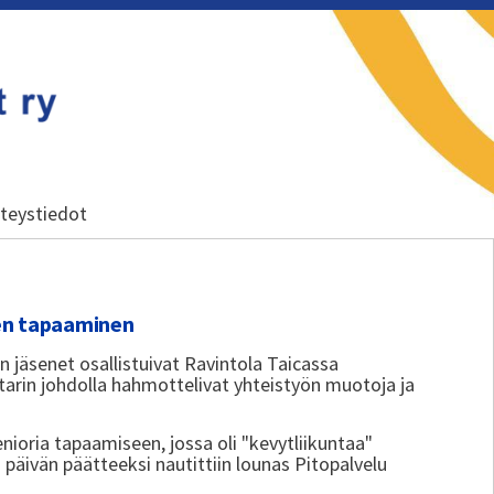
teystiedot
ten tapaaminen
 jäsenet osallistuivat Ravintola Taicassa
tarin johdolla hahmottelivat yhteistyön muotoja ja
enioria tapaamiseen, jossa oli "kevytliikuntaa"
 päivän päätteeksi nautittiin lounas Pitopalvelu