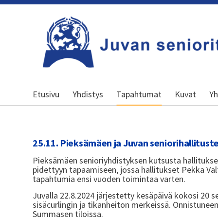
Siirry
sivun
sisältöön
Kansallinen senioriliitto
Etusivu
Yhdistys
Tapahtumat
Kuvat
Yh
25.11. Pieksämäen ja Juvan seniorihallitus
Pieksämäen senioriyhdistyksen kutsusta hallituksen
pidettyyn tapaamiseen, jossa hallitukset Pekka Val
tapahtumia ensi vuoden toimintaa varten.
Juvalla 22.8.2024 järjestetty kesäpäivä kokosi 20 s
sisäcurlingin ja tikanheiton merkeissä. Onnistuneen
Summasen tiloissa.