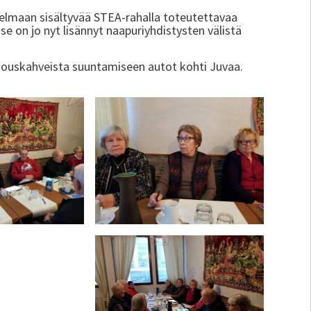
telmaan sisältyvää STEA-rahalla toteutettavaa
 se on jo nyt lisännyt naapuriyhdistysten välistä
kouskahveista suuntamiseen autot kohti Juvaa.