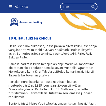
Siirry
Haku
Valikko
sivun
Hae
sisältöön
Kansallinen senioriliitto
10.4. Hallituksen kokous
Hallituksen kokouksessa, jossa paikalla olivat kaikki jäsenet ja
varajäsenet, valmisteltiin Juvan Kesämarkkinoihin liittyvät
asiat. Senioriosastolla toimintaa esittelevät Airi, Pirjo, Raija,
Esko ja Risto.
Samoin laadittiin Piirin Kesäjuhlan ohjelmarunko. Tapahtuma
aloitetaan klo 11 kokoontumalla Juvan Museolla. Opastetun
kierroksen aikana Kirsi Talvela esittelee kamarilaulaja Martti
Talvesta kertovan näyttelyn.
Partalan Kuninkaankartanossa nautitaan lounas
noutopöydästä n. 12.15. Lounaan jälkeen siirrytään
"kimppakyydeillä" Pattoille n, klo 14. Siellä on opastettu
tutustuminen Perintötilaan. Tutustumisen lomassa juodaan
retkikahvit.
Senioripiiristä Maire Vetri tulee laatimaan kutsun kesäjuhlaan,