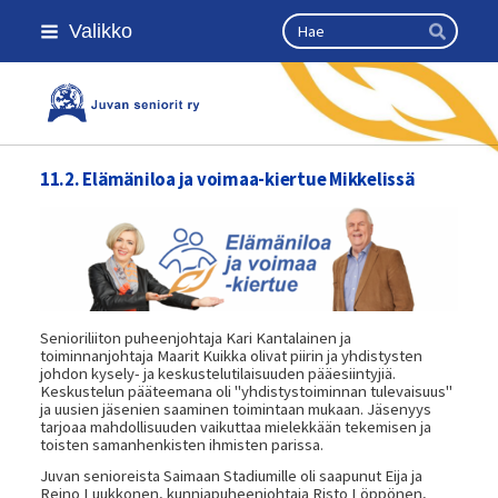
Siirry
Haku
Valikko
sivun
Hae
sisältöön
Kansallinen senioriliitto
11.2. Elämäniloa ja voimaa-kiertue Mikkelissä
Senioriliiton puheenjohtaja Kari Kantalainen ja
toiminnanjohtaja Maarit Kuikka olivat piirin ja yhdistysten
johdon kysely- ja keskustelutilaisuuden pääesiintyjiä.
Keskustelun pääteemana oli "yhdistystoiminnan tulevaisuus"
ja uusien jäsenien saaminen toimintaan mukaan. Jäsenyys
tarjoaa mahdollisuuden vaikuttaa mielekkään tekemisen ja
toisten samanhenkisten ihmisten parissa.
Juvan senioreista Saimaan Stadiumille oli saapunut Eija ja
Reino Luukkonen, kunniapuheenjohtaja Risto Löppönen,