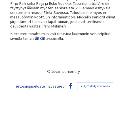
Pirjo Ralli sekä Raija ja Esko Vuokko. Tapahtumatila Vire oli
täyttynyt ääriään myöten senioreista kuulemaan esityksiä
senioritoiminnasta Etelä-Savossa. Tutustuimme myös eri
messupöytiin koottuun informaatioon. Mikkelin seniorit olivat
järjestäneet toimivan tapahtuman, jonka viihteellisestä
osuudesta vastasi Päivi Mäkinen.
Kiertueen tapahtumiin voit tutustua laajemmin senioripiirin
sivuilta tämän
linkin
avaamalla.
©
Juvan seniorit ry
Tietosuojaseloste
Evästeet
Tehty Yhdistysavaimella
Facebook