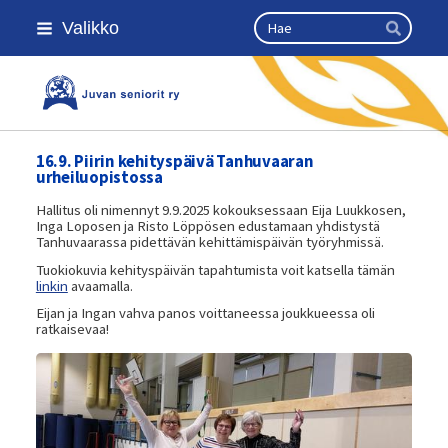
Siirry
Haku
Valikko
sivun
Hae
sisältöön
Kansallinen senioriliitto
16.9. Piirin kehityspäivä Tanhuvaaran
urheiluopistossa
Hallitus oli nimennyt 9.9.2025 kokouksessaan Eija Luukkosen,
Inga Loposen ja Risto Löppösen edustamaan yhdistystä
Tanhuvaarassa pidettävän kehittämispäivän työryhmissä.
Tuokiokuvia kehityspäivän tapahtumista voit katsella tämän
linkin
avaamalla.
Eijan ja Ingan vahva panos voittaneessa joukkueessa oli
ratkaisevaa!