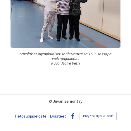
Savolaiset olympialaiset Tanhuvaarassa 16.9. Tässäpä
voittajajoukkue.
Kuva: Maire Vetri
©
Juvan seniorit ry
Tietosuojaseloste
Evästeet
Tehty Yhdistysavaimella
Facebook