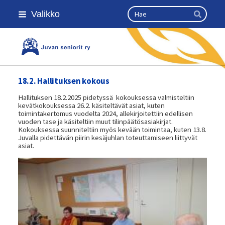
Siirry
Haku
Valikko
sivun
Hae
sisältöön
Kansallinen senioriliitto
18.2. Hallituksen kokous
Hallituksen 18.2.2025 pidetyssä kokouksessa valmisteltiin
kevätkokouksessa 26.2. käsiteltävät asiat, kuten
toimintakertomus vuodelta 2024, allekirjoitettiin edellisen
vuoden tase ja käsiteltiin muut tilinpäätösasiakirjat.
Kokouksessa suunniteltiin myös kevään toimintaa, kuten 13.8.
Juvalla pidettävän piirin kesäjuhlan toteuttamiseen liittyvät
asiat.