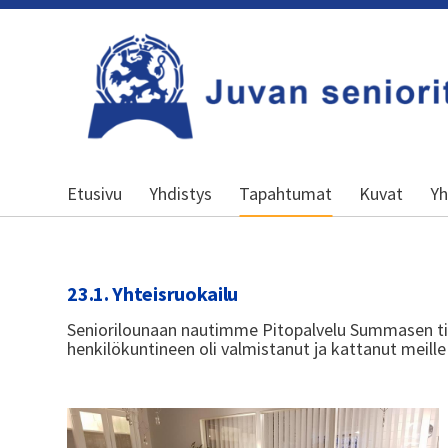
Siirry
sivun
sisältöön
Kansallinen senioriliitto
Etusivu
Yhdistys
Tapahtumat
Kuvat
Yh
23.1. Yhteisruokailu
Seniorilounaan nautimme Pitopalvelu Summasen til
henkilökuntineen oli valmistanut ja kattanut meill