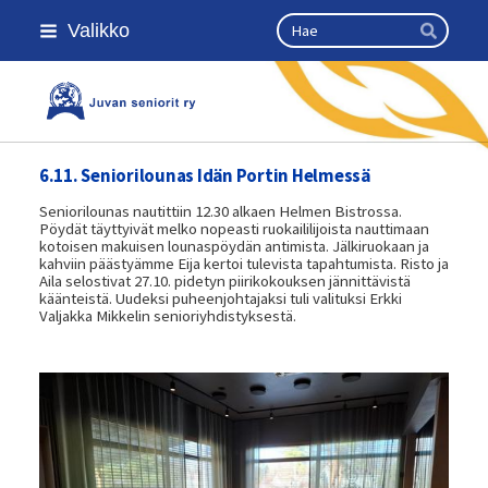
Siirry
Haku
Valikko
sivun
Hae
sisältöön
Kansallinen senioriliitto
6.11. Seniorilounas Idän Portin Helmessä
Seniorilounas nautittiin 12.30 alkaen Helmen Bistrossa.
Pöydät täyttyivät melko nopeasti ruokaililijoista nauttimaan
kotoisen makuisen lounaspöydän antimista. Jälkiruokaan ja
kahviin päästyämme Eija kertoi tulevista tapahtumista. Risto ja
Aila selostivat 27.10. pidetyn piirikokouksen jännittävistä
käänteistä. Uudeksi puheenjohtajaksi tuli valituksi Erkki
Valjakka Mikkelin senioriyhdistyksestä.