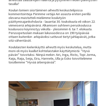
tasalla?
Koulun lomien siisrtäminen aiheutti keskustelijoissa
kommentointeja Piirimme vetäjä Airi asiasta eniten perillä
olevana muistutteli mieliimme koulutyön
päättymisajankohdasta - lauantai 30. toukokuuta eli viikon 22.
viimeisenä arkipäivänä. Alkamisen suhteen peruskoulussa
kouluvuosi käynnistyy viikolla - yleisimmin 6. tai 7. elokuuta.
Perusopetuslain mukaan lukuvuodessa on 190 työpäivää
ottaen kuitenkin arkipäiviksi sattuvat tietyt juhlapäivät, jotka
sitä vähentävät.
Koululaisten kielenkäyttö aiheutti myös keskutelua, mutta
moni oli myös kuullut kohtelaistakin käyttätymistä "Hyvä
päivän" toivotuksi. Niinpä mekin: Airi, Inga, Risto, Topi Jorma,
Kaija, Raija, Seija, Eira, Hannele, Ulla ja Esko toivottelimme
toisillemme "Hyvää äitienpäivää".