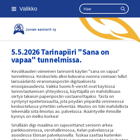
Siirry
Haku
Valikko
sivun
Hae
sisältöön
Kansallinen senioriliitto
5.5.2026 Tarinapiiri "Sana on
vapaa" tunnelmissa.
Kevätkauden viimeinen tarinointi käytiin "sana on vapaa"
tunnelmissa. Keskustelu alkoi kuluvana vuonna voimaan tullut
lainsäädäntö viranomaispostin digitaalisesta
ensisijaisuudesta. Vaikka Suomi.fi-viestit ovat käytössä
tunnistautumisen yhteydessä, käyttäjällä on mahdollisuus
siirtyä takaisin paperipostin vastaanottajaksi. Tästä on
syntynyt epätietoisuutta, jota pöydän ympärillä virinneessä
keskustelussa yritettiin selventää. Muutos on toki mahdollista
tekemällä siitä ilmoitus ao. palvelussa. Ikääntyville ihmisille
kynnys on melko korkea!
Sinällään digi-maailma on sujuvoittanut seniorin arkea
pankkisoinnissa, verohallinnossa, Kelan palveluissa ja
asioidessa Eloisan palvelusivuilla. Tuskaa saattaa kuitenkin
aiheuttaa salasanojen hallinta ja pysyminen niiden päivitysten