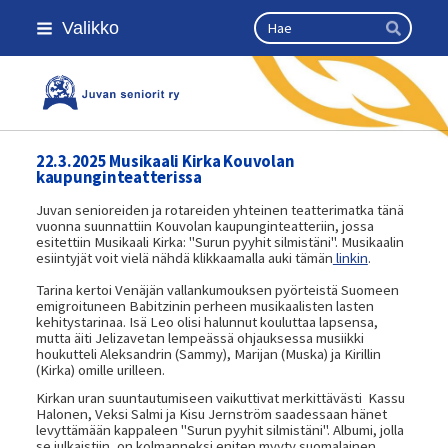
Siirry
Haku
Valikko
sivun
Hae
sisältöön
Kansallinen senioriliitto
22.3.2025 Musikaali Kirka Kouvolan
kaupunginteatterissa
Juvan senioreiden ja rotareiden yhteinen teatterimatka tänä
vuonna suunnattiin Kouvolan kaupunginteatteriin, jossa
esitettiin Musikaali Kirka: "Surun pyyhit silmistäni". Musikaalin
esiintyjät voit vielä nähdä klikkaamalla auki tämän
linkin
.
Tarina kertoi Venäjän vallankumouksen pyörteistä Suomeen
emigroituneen Babitzinin perheen musikaalisten lasten
kehitystarinaa. Isä Leo olisi halunnut kouluttaa lapsensa,
mutta äiti Jelizavetan lempeässä ohjauksessa musiikki
houkutteli Aleksandrin (Sammy), Marijan (Muska) ja Kirillin
(Kirka) omille urilleen.
Kirkan uran suuntautumiseen vaikuttivat merkittävästi Kassu
Halonen, Veksi Salmi ja Kisu Jernström saadessaan hänet
levyttämään kappaleen "Surun pyyhit silmistäni". Albumi, jolla
se julkaistiin, on kolmanneksi eniten myyty suomalainen