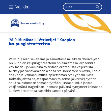
Siirry
Haku
Valikko
sivun
Hae
sisältöön
Kansallinen senioriliitto
28.9. Musikaali "Veriveljet" Kuopion
kaupunginteatterissa
Willy Russelin säveltämä ja sanoittama musikaali "Veriveljet"
on Kuopion kaupunginteatterin ohjelmistossa. Arpaonni ei
käy tasan - jo vauvoina toisistaan erotetuista veljeksistä
Mickey jää vähävaraisen äitinsä rva Johnstonen kotiin, Eddie
saa kodin vauraan, mutta lapsettoman rva Lyonsin luota.
Kohtalo johtaa pojat tapaamaan toisensa ja veriveljeyteen
sekä rakastumaan samaan tyttöön Lindaan, mikä johtaa
vääjäämättä tragediaan - samana päivänä syntyneet kaksoset
kuolevat toistensa luoteihin samana päivänä .