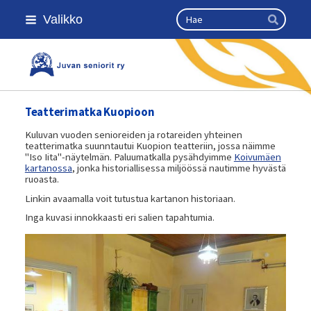
Siirry
Haku
Valikko
sivun
Hae
sisältöön
Kansallinen senioriliitto
Teatterimatka Kuopioon
Kuluvan vuoden senioreiden ja rotareiden yhteinen
teatterimatka suunntautui Kuopion teatteriin, jossa näimme
"Iso Iita"-näytelmän. Paluumatkalla pysähdyimme
Koivumäen
kartanossa
, jonka historiallisessa miljöössä nautimme hyvästä
ruoasta.
Linkin avaamalla voit tutustua kartanon historiaan.
Inga kuvasi innokkaasti eri salien tapahtumia.