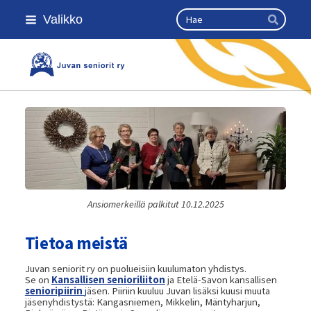
Siirry
Haku
Valikko
sivun
Hae
sisältöön
Kansallinen senioriliitto
Ansiomerkeillä palkitut 10.12.2025
Tietoa meistä
Juvan seniorit ry on puolueisiin kuulumaton yhdistys.
Se on
Kansallisen senioriliiton
ja Etelä-Savon kansallisen
senioripiirin
j
äsen. Piiriin kuuluu Juvan lisäksi kuusi muuta
jäsenyhdistystä: Kangasniemen, Mikkelin, Mäntyharjun,