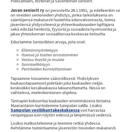
Pieksämäen, Ristiinan ja Savonlinnan seniorit.
Juvan seniorit ry
on perustettu 28.1.1991, ja edelleenkin se
on vireiden senioreiden yhdistys, jonka tarkoituksena on
sääntöjensä mukaisesti huolehtia edunvalvonnasta, toimia
jäsentensä yhdyssiteenä ja yhteenkuuluvuuden lujittajana
sekä edistää henkistä, fyysistä ja sosiaalista hyvinvointia ja
jakaa yhteiskunnan sosiaaliturvaa koskevaa tietoutta.
Edustamme Senioriliiton arvoja, joita ovat:
Elämänmyönteisyys
Itsensä ja toisten arvostaminen
Vastuu itsestä ja muista
Suoraselkäisyys
Perinteiden kunniottaminen
Tapaamme toisiamme säännöllisesti. Yhdistyksen
kuukausitapaamiset pidetään joka kuukauden neljäs
keskiviikko kesäkuukausia lukuunottamatta. Niissä on
vaihteleva, mielenkiintoinen ohjelma.
Tarinapiiri kokoontuu kuukauden ensimmäisenä tiistaina.
Maanantaisin kuntoilemme Sampolan salilla. Lisäksi
Sampolan vesiliikuntakeskuksessa
voit harrastaa
vesijumppaa ison näytön edessä ja lämpimässä vedessä.
Lisäksi matkustelemme ja teemme retkiä yhdessä.
Kehitämme toimintaamme jäsenistön toiveiden mukaisesti.