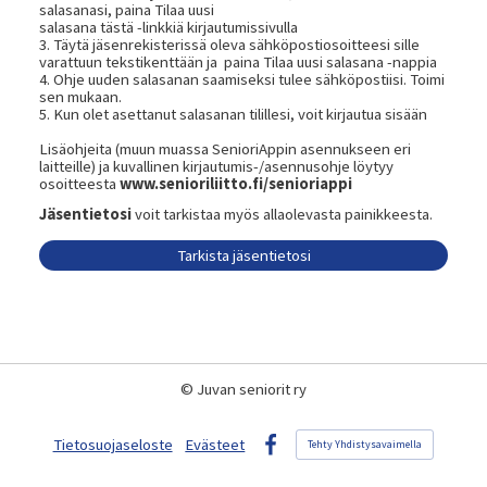
salasanasi, paina Tilaa uusi
salasana tästä -linkkiä kirjautumissivulla
3. Täytä jäsenrekisterissä oleva sähköpostiosoitteesi sille
varattuun tekstikenttään ja paina Tilaa uusi salasana -nappia
4. Ohje uuden salasanan saamiseksi tulee sähköpostiisi. Toimi
sen mukaan.
5. Kun olet asettanut salasanan tilillesi, voit kirjautua sisään
Lisäohjeita (muun muassa SenioriAppin asennukseen eri
laitteille) ja kuvallinen kirjautumis-/asennusohje löytyy
osoitteesta
www.senioriliitto.fi/senioriappi
Jäsentietosi
voit tarkistaa myös allaolevasta painikkeesta.
Tarkista jäsentietosi
©
Juvan seniorit ry
Tietosuojaseloste
Evästeet
Tehty Yhdistysavaimella
Facebook