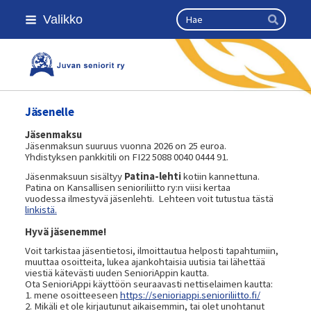
Siirry
Haku
Valikko
sivun
Hae
sisältöön
Kansallinen senioriliitto
Jäsenelle
Jäsenmaksu
Jäsenmaksun suuruus vuonna 2026 on 25 euroa.
Yhdistyksen pankkitili on FI22 5088 0040 0444 91.
Jäsenmaksuun sisältyy
Patina-lehti
kotiin kannettuna.
Patina on Kansallisen senioriliitto ry:n viisi kertaa
vuodessa ilmestyvä jäsenlehti. Lehteen voit tutustua tästä
linkistä.
Hyvä jäsenemme!
Voit tarkistaa jäsentietosi, ilmoittautua helposti tapahtumiin,
muuttaa osoitteita, lukea ajankohtaisia uutisia tai lähettää
viestiä kätevästi uuden SenioriAppin kautta.
Ota SenioriAppi käyttöön seuraavasti nettiselaimen kautta:
1. mene osoitteeseen
https://senioriappi.senioriliitto.fi/
2. Mikäli et ole kirjautunut aikaisemmin, tai olet unohtanut