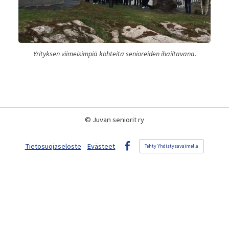
Yrityksen viimeisimpiä kohteita senioreiden ihailtavana.
©
Juvan seniorit ry
Tietosuojaseloste
Evästeet
Tehty Yhdistysavaimella
Facebook