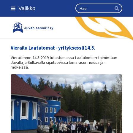
Siirry
Haku
Valikko
sivun
Hae
sisältöön
Kansallinen senioriliitto
Vierailu Laatulomat - yrityksessä 14.5.
Vierailimme 14.5.2019 tutustumassa Laatulomien toimintaan
Juvalla ja Sulkavalla sijaitsevissa loma-asunnoissa ja -
mökeissä.