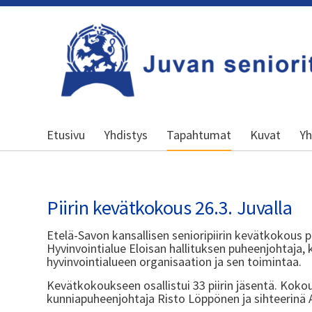
Siirry
sivun
sisältöön
Kansallinen senioriliitto
Etusivu
Yhdistys
Tapahtumat
Kuvat
Yh
Piirin kevätkokous 26.3. Juvalla
Etelä-Savon kansallisen senioripiirin kevätkokous p
Hyvinvointialue Eloisan hallituksen puheenjohtaja, 
hyvinvointialueen organisaation ja sen toimintaa.
Kevätkokoukseen osallistui 33 piirin jäsentä. Koko
kunniapuheenjohtaja Risto Löppönen ja sihteerinä 