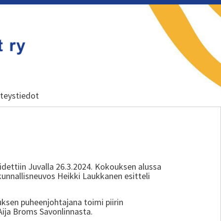
teystiedot
idettiin Juvalla 26.3.2024. Kokouksen alussa
kunnallisneuvos Heikki Laukkanen esitteli
uksen puheenjohtajana toimi piirin
Aija Broms Savonlinnasta.