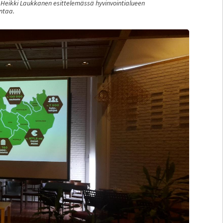
s Heikki Laukkanen esittelemässä hyvinvointialueen
ntaa.