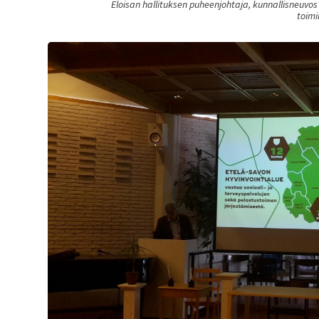
Eloisan hallituksen puheenjohtaja, kunnallisneuvo
toimi