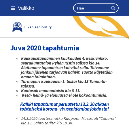
Siirry
Haku
Valikko
sivun
Hae
sisältöön
Kansallinen senioriliitto
Juva 2020 tapahtumia
Kuukausitapaaminen kuukauden 4. keskiviikko.
seurakuntatalon Pyhän Ristin salissa klo 14.
Aloitamme tapaamisen kahvituksella. Toivomme
jonkun jäsenen tarjoavan kahvit. Tuotto käytetään
omaan toimintaan.
Tarinapiiri kuukauden 1. tiistai klo 13 Toiminta-
talossa.
Kuntosali maanantaisin klo 8-11.
Kesä- heinä- ja elokuussa ei ole kokoontumisia.
Kaikki tapahtumat peruutettu 13.3.20 alkaen
toistaiseksi korona- virusepidemian johdosta!
14.3.2020 teatterimatka Kuopioon Musikaali "Cabaret"
klo 13. Lähtö torilta klo 10.30.