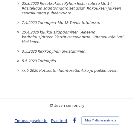
25.3.2020 Kevätkokous Pyhän Ristin salissa klo 14.
Käsitellään sääntömääräiset asiat. Kokouksen jälkeen
seurakunnan puheenvuoro.
7.4.2020 Tarinapiiri klo 13 Toimintatalossa.
29.4.2020 kuukausitapaaminen. Aiheena
kotitalousjätteen kierrätysneuvontaa. Jäteneuvoja Sari
Heikkinen.
3.5.2020 Kirkkopyhän avustaminen.
5.5.2020 Tarinapiiri.
xx.5.2020 Kotiseutu- luontoretki. Aika ja paikka avoin.
©
Juvan seniorit ry
Tietosuojaseloste
Evästeet
Tehty Yhdistysavaimella
Facebook