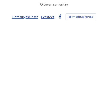
©
Juvan seniorit ry
Tietosuojaseloste
Evästeet
Tehty Yhdistysavaimella
Facebook