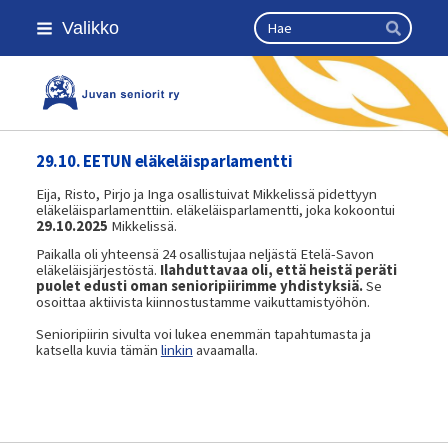
Siirry
Haku
Valikko
sivun
Hae
sisältöön
Kansallinen senioriliitto
29.10. EETUN eläkeläisparlamentti
Eija, Risto, Pirjo ja Inga osallistuivat Mikkelissä pidettyyn
eläkeläisparlamenttiin. eläkeläisparlamentti, joka kokoontui
29.10.2025
Mikkelissä.
Paikalla oli yhteensä 24 osallistujaa neljästä Etelä-Savon
eläkeläisjärjestöstä.
Ilahduttavaa oli, että heistä peräti
puolet edusti oman senioripiirimme yhdistyksiä.
Se
osoittaa aktiivista kiinnostustamme vaikuttamistyöhön.
Senioripiirin sivulta voi lukea enemmän tapahtumasta ja
katsella kuvia tämän
linkin
avaamalla.