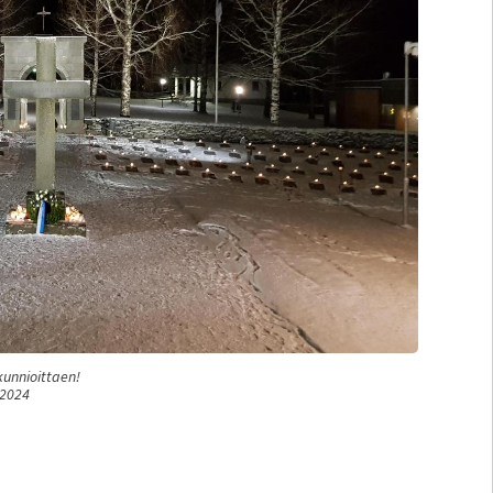
unnioittaen!
.2024