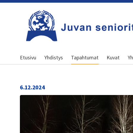
Siirry
sivun
sisältöön
Kansallinen senioriliitto
Etusivu
Yhdistys
Tapahtumat
Kuvat
Yh
6.12.2024