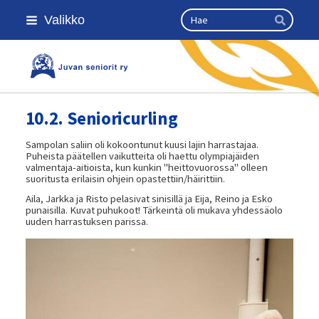
Siirry
Haku
Valikko
sivun
Hae
sisältöön
Kansallinen senioriliitto
10.2. Senioricurling
Sampolan saliin oli kokoontunut kuusi lajin harrastajaa.
Puheista päätellen vaikutteita oli haettu olympiajäiden
valmentaja-aitioista, kun kunkin "heittovuorossa" olleen
suoritusta erilaisin ohjein opastettiin/häirittiin.
Aila, Jarkka ja Risto pelasivat sinisillä ja Eija, Reino ja Esko
punaisilla. Kuvat puhukoot! Tärkeintä oli mukava yhdessäolo
uuden harrastuksen parissa.