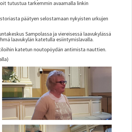
oit tutustua tarkemmin avaamalla linkin
istoriasta päätyen selostamaan nykyisten urkujen
iikuntakeskus Sampolassa ja viereisessä laavukylässä
yhmä laavukylän katetulla esiintymislavalla.
loihin katetun noutopöydän antimista nauttien.
lla)