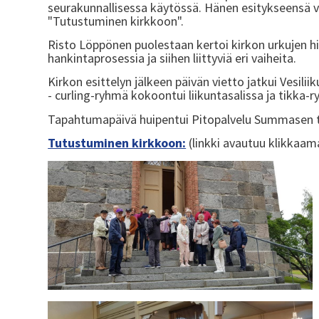
seurakunnallisessa käytössä. Hänen esitykseensä v
"Tutustuminen kirkkoon".
Risto Löppönen puolestaan kertoi kirkon urkujen h
hankintaprosessia ja siihen liittyviä eri vaiheita.
Kirkon esittelyn jälkeen päivän vietto jatkui Vesil
- curling-ryhmä kokoontui liikuntasalissa ja tikka-r
Tapahtumapäivä huipentui Pitopalvelu Summasen ti
Tutustuminen kirkkoon:
(linkki avautuu klikkaama