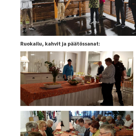
Ruokailu, kahvit ja päätössanat: