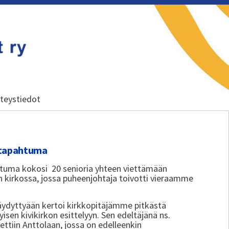
teystiedot
sätapahtuma
htuma kokosi 20 senioria yhteen viettämään
n kirkossa, jossa puheenjohtaja toivotti vieraamme
ydyttyään kertoi kirkkopitäjämme pitkästä
yisen kivikirkon esittelyyn. Sen edeltäjänä ns.
ettiin Anttolaan, jossa on edelleenkin