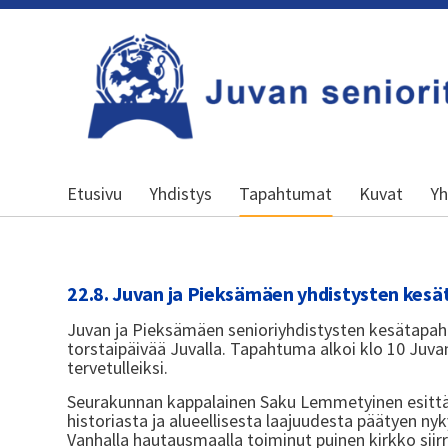
Siirry
sivun
sisältöön
Kansallinen senioriliitto
Etusivu
Yhdistys
Tapahtumat
Kuvat
Yh
22.8. Juvan ja Pieksämäen yhdistysten ke
Juvan ja Pieksämäen senioriyhdistysten kesätapa
torstaipäivää Juvalla. Tapahtuma alkoi klo 10 Juva
tervetulleiksi.
Seurakunnan kappalainen Saku Lemmetyinen esittä
historiasta ja alueellisesta laajuudesta päätyen nyk
Vanhalla hautausmaalla toiminut puinen kirkko siirr