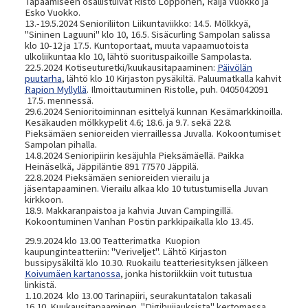
Tapaamiseen osallistuivat Risto Löppönen, Raija Vuokko ja
Esko Vuokko.
13.-19.5.2024 Senioriliiton Liikuntaviikko: 14.5. Mölkkyä,
"Sininen Laguuni" klo 10, 16.5. Sisäcurling Sampolan salissa
klo 10-12 ja 17.5. Kuntoportaat, muuta vapaamuotoista
ulkoliikuntaa klo 10, lähtö suorituspaikoille Sampolasta.
22.5.2024 Kotiseuturetki/kuukausitapaaminen:
Päivölän
puutarha
, lähtö klo 10 Kirjaston pysäkiltä. Paluumatkalla kahvit
Rapion Myllyllä
. Ilmoittautuminen Ristolle, puh. 0405042091
17.5. mennessä.
29.6.2024 Senioritoiminnan esittelyä kunnan Kesämarkkinoilla.
Kesäkauden mölkkypelit 4.6; 18.6. ja 9.7. sekä 22.8.
Pieksämäen senioreiden vierraillessa Juvalla. Kokoontumiset
Sampolan pihalla.
14.8.2024 Senioripiirin kesäjuhla Pieksämäellä. Paikka
Heinäselkä, Jäppiläntie 891 77570 Jäppilä.
22.8.2024 Pieksämäen senioreiden vierailu ja
jäsentapaaminen. Vierailu alkaa klo 10 tutustumisella Juvan
kirkkoon.
18.9. Makkaranpaistoa
ja kahvia Juvan Campingillä.
Kokoontuminen Vanhan Postin parkkipaikalla klo 13.45.
29.9.2024 klo 13.00 Teatterimatka Kuopion
kaupunginteatteriin: "Veriveljet". Lähtö Kirjaston
bussipysäkiltä klo 10.30. Ruokailu teatteriesityksen jälkeen
Koivumäen kartanossa
, jonka historiikkiin voit tutustua
linkistä.
1.10.2024 klo 13.00 Tarinapiiri, seurakuntatalon takasali
16.10. Kuukausitapaaminen. "Digihuijauksista" kertomassa