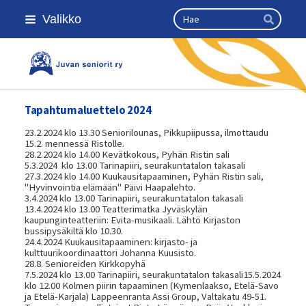
Siirry
Haku
Valikko
sivun
Hae
sisältöön
Kansallinen senioriliitto
Tapahtumaluettelo 2024
23.2.2024 klo 13.30 Seniorilounas, Pikkupiipussa, ilmottaudu
15.2. mennessä Ristolle.
28.2.2024 klo 14.00 Kevätkokous, Pyhän Ristin sali
5.3.2024 klo 13.00 Tarinapiiri, seurakuntatalon takasali
27.3.2024 klo 14.00 Kuukausitapaaminen, Pyhän Ristin sali,
"Hyvinvointia elämään" Päivi Haapalehto.
3.4.2024 klo 13.00 Tarinapiiri, seurakuntatalon takasali
13.4.2024 klo 13.00 Teatterimatka Jyväskylän
kaupunginteatteriin: Evita-musikaali. Lähtö Kirjaston
bussipysäkiltä klo 10.30.
24.4.2024 Kuukausitapaaminen: kirjasto- ja
kulttuurikoordinaattori Johanna Kuusisto.
28.8. Senioreiden Kirkkopyhä
7.5.2024 klo 13.00 Tarinapiiri, seurakuntatalon takasali15.5.2024
klo 12.00 Kolmen piirin tapaaminen (Kymenlaakso, Etelä-Savo
ja Etelä-Karjala) Lappeenranta Assi Group, Valtakatu 49-51.