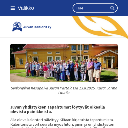
Siirry
Haku
Valikko
sivun
Hae
sisältöön
Kansallinen senioriliitto
Senioripiirin Kesäpäivä Juvan Partalassa 13.8.2025. Kuva: Jarmo
Laurila
Juvan yhdistyksen tapahtumat löytyvät oikealla
olevista painikkeista.
Alla oleva kalenteri päivittyy Kiltaan kirjatuista tapahtumista.
Kalenterista voit seurata myös liiton, piirin ja eri yhdistysten