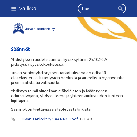
Siirry
Haku
Valikko
sivun
Hae
sisältöön
Kansallinen senioriliitto
Säännöt
Yhdistyksen uudet säännöt hyväksyttiinn 25.10.2023
pidetyssä syyskokouksessa.
Juvan senioriyhdistyksen tarkoituksena on edistää
eläkeläisten ja ikääntyvien henkistä ja aineellista hyvinvointia
ja sosiaalista turvallisuutta.
Yhdistys toimii alueellaan eläkeläisten ja ikääntyvien
edunvalvojana, yhdyssiteenä ja yhteenkuuluvuuden tunteen
lujittajana
Säännöt on luettavissa allaolevasta linkistä.
Juvan seniorit ry SÄÄNNÖT.pdf
121 KB