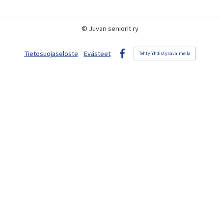
©
Juvan seniorit ry
Tietosuojaseloste
Evästeet
Tehty Yhdistysavaimella
Facebook