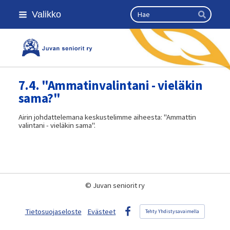
Siirry
Haku
Valikko
sivun
Hae
sisältöön
Kansallinen senioriliitto
7.4. "Ammatinvalintani - vieläkin
sama?"
Airin johdattelemana keskustelimme aiheesta: "Ammattin
valintani - vieläkin sama".
©
Juvan seniorit ry
Tietosuojaseloste
Evästeet
Tehty Yhdistysavaimella
Facebook