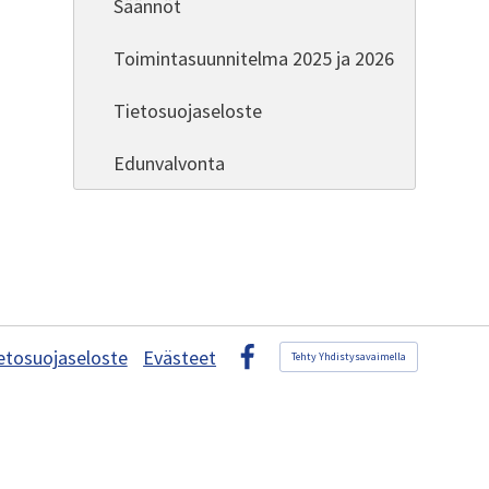
Säännöt
Toimintasuunnitelma 2025 ja 2026
Tietosuojaseloste
Edunvalvonta
etosuojaseloste
Evästeet
Tehty Yhdistysavaimella
Facebook