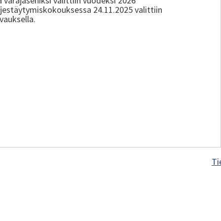
 varajäseniksi valittiin vuodeksi 2026
ärjestäytymiskokouksessa 24.11.2025 valittiin
vauksella.
Ti