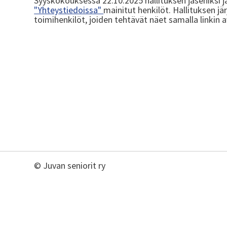
Syyskokouksessa 22.10.2025 hallituksen jäseniksi ja
"Yhteystiedoissa"
mainitut henkilöt. Hallituksen j
toimihenkilöt, joiden tehtävät näet samalla linkin a
©
Juvan seniorit ry