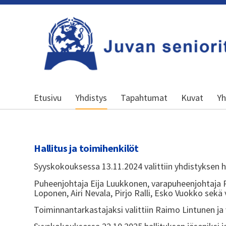
Siirry
sivun
sisältöön
Kansallinen senioriliitto
Etusivu
Yhdistys
Tapahtumat
Kuvat
Yh
Hallitus ja toimihenkilöt
Syyskokouksessa 13.11.2024 valittiin yhdistyksen h
Puheenjohtaja Eija Luukkonen, varapuheenjohtaja R
Loponen, Airi Nevala, Pirjo Ralli, Esko Vuokko sekä 
Toiminnantarkastajaksi valittiin Raimo Lintunen j