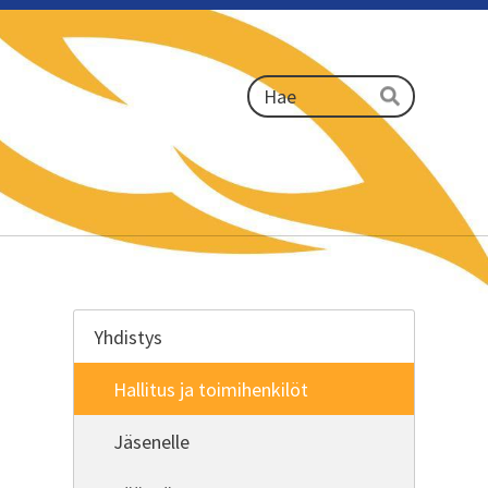
Haku
Hae
Yhdistys
Hallitus ja toimihenkilöt
Jäsenelle