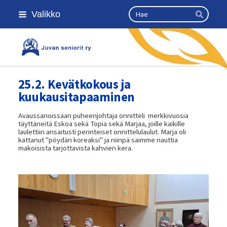
Siirry
Haku
Valikko
sivun
Hae
sisältöön
Kansallinen senioriliitto
25.2. Kevätkokous ja
kuukausitapaaminen
Avaussanoissaan puheenjohtaja onnitteli merkkivuosia
täyttäneitä Eskoa sekä Topia sekä Marjaa, joille kaikille
laulettiin ansaitusti perinteiset onnittelulaulut. Marja oli
kattanut "pöydän koreaksi" ja niinpä saimme nauttia
makoisista tarjottavista kahvien kera.