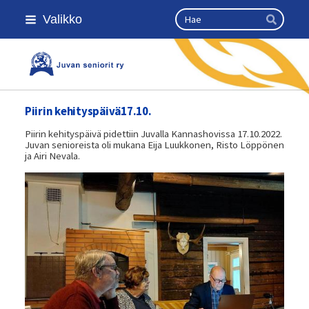
Siirry
Haku
Valikko
sivun
Hae
sisältöön
Kansallinen senioriliitto
Piirin kehityspäivä17.10.
Piirin kehityspäivä pidettiin Juvalla Kannashovissa 17.10.2022.
Juvan senioreista oli mukana Eija Luukkonen, Risto Löppönen
ja Airi Nevala.