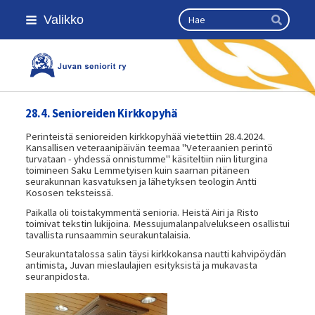
Siirry
Haku
Valikko
sivun
Hae
sisältöön
Kansallinen senioriliitto
28.4. Senioreiden Kirkkopyhä
Perinteistä senioreiden kirkkopyhää vietettiin 28.4.2024.
Kansallisen veteraanipäivän teemaa "Veteraanien perintö
turvataan - yhdessä onnistumme" käsiteltiin niin liturgina
toimineen Saku Lemmetyisen kuin saarnan pitäneen
seurakunnan kasvatuksen ja lähetyksen teologin Antti
Kososen teksteissä.
Paikalla oli toistakymmentä senioria. Heistä Airi ja Risto
toimivat tekstin lukijoina. Messujumalanpalvelukseen osallistui
tavallista runsaammin seurakuntalaisia.
Seurakuntatalossa salin täysi kirkkokansa nautti kahvipöydän
antimista, Juvan mieslaulajien esityksistä ja mukavasta
seuranpidosta.